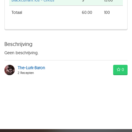
Blackcurrant ice - cirKus
9
15.00
Totaal
60.00
100
Beschrijving
Geen beschrijving.
The-Lurk-Baron
0
2 Recepten