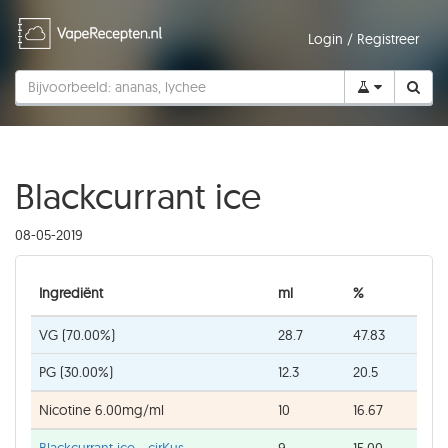
Login
/
Registreer
Blackcurrant ice
08-05-2019
Ingrediënt
ml
%
VG (70.00%)
28.7
47.83
PG (30.00%)
12.3
20.5
Nicotine 6.00mg/ml
10
16.67