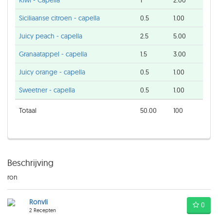
Kiwi - Capella
1
2.00
Siciliaanse citroen - capella
0.5
1.00
Juicy peach - capella
2.5
5.00
Granaatappel - capella
1.5
3.00
Juicy orange - capella
0.5
1.00
Sweetner - capella
0.5
1.00
Totaal
50.00
100
Beschrijving
ron
Ronvli
0
2 Recepten