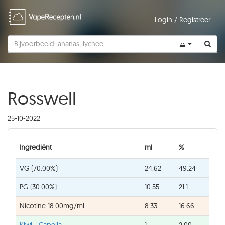
Login
/
Registreer
Rosswell
25-10-2022
Ingrediënt
ml
%
VG (70.00%)
24.62
49.24
PG (30.00%)
10.55
21.1
Nicotine 18.00mg/ml
8.33
16.66