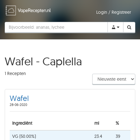
Login
/
Registreer
Wafel - Caplella
1 Recepten
Wafel
28-06-2020
Ingrediënt
ml
%
VG (50.00%)
23.4
39