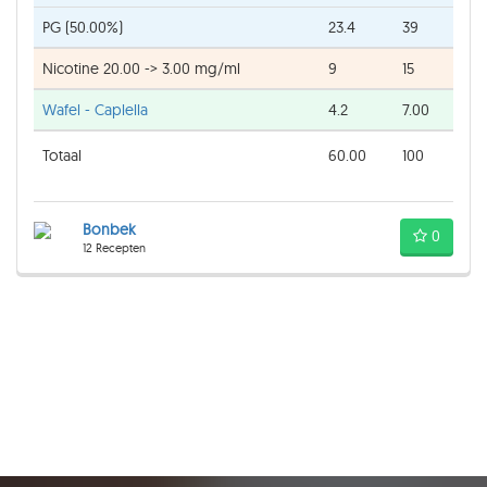
PG (50.00%)
23.4
39
Nicotine 20.00 -> 3.00 mg/ml
9
15
Wafel - Caplella
4.2
7.00
Totaal
60.00
100
Bonbek
0
12 Recepten